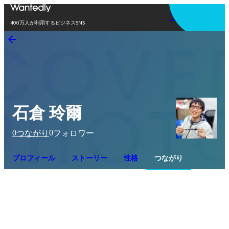
アプリを使う
400万人が利用するビジネスSNS
石倉 玲爾
0
0
つながり
フォロワー
プロフィール
ストーリー
性格
つながり