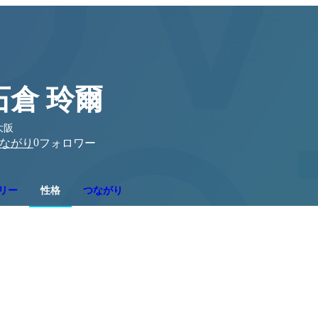
石倉 玲爾
大阪
0
ながり
フォロワー
リー
性格
つながり