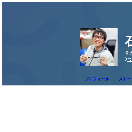
0
つ
プロフィール
ストー