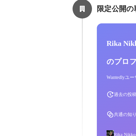
限定公開の
Rika N
のプロ
Wantedl
過去の投
共通の知
Rika N