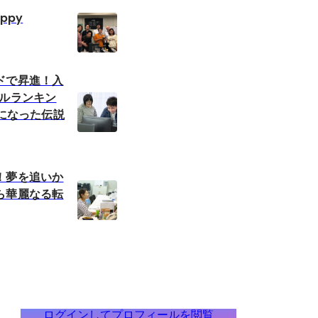
ppy
ドで昇進！入
バルランキン
連になった伝説
！夢を追いか
ら華麗なる転
ログインしてプロフィールを閲覧