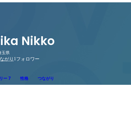
ika Nikko
埼玉県
1
ながり
フォロワー
リー 7
性格
つながり