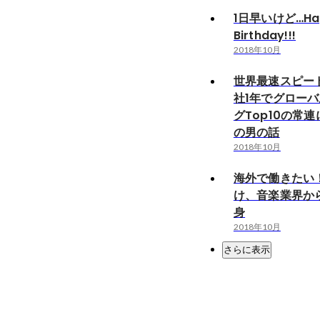
1日早いけど…Ha
Birthday!!!
2018年10月
世界最速スピー
社1年でグロー
グTop10の常
の男の話
2018年10月
海外で働きたい
け、音楽業界か
身
2018年10月
さらに表示