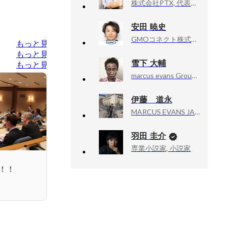
株式会社PTX, 代表取締役社長
安田 暁史
GMOコネクト株式会社, 代表取締役
もっと見る
もっと見る
雪下 大輔
もっと見る
marcus evans Group, General manager 日本支社代表
伊藤 道永
MARCUS EVANS JAPAN LIMITED
羽田 圭介
専業小説家, 小説家
！！