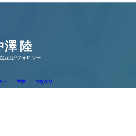
中澤 陸
0
ながり
フォロワー
リー
性格
つながり