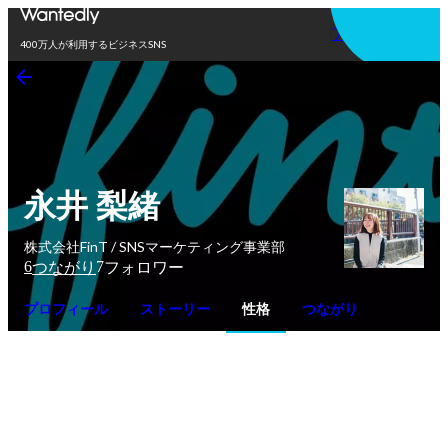
アプリを使う
400万人が利用するビジネスSNS
永井 梨緒
株式会社FinT / SNSマーケティング事業部
6
7
つながり
フォロワー
プロフィール
ストーリー
性格
つながり