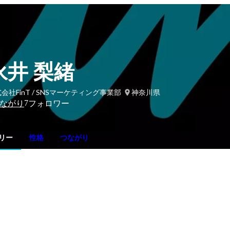
永井 梨緒
会社FinT / SNSマーケティング事業部
神奈川県
7
ながり
フォロワー
リー
性格
つながり