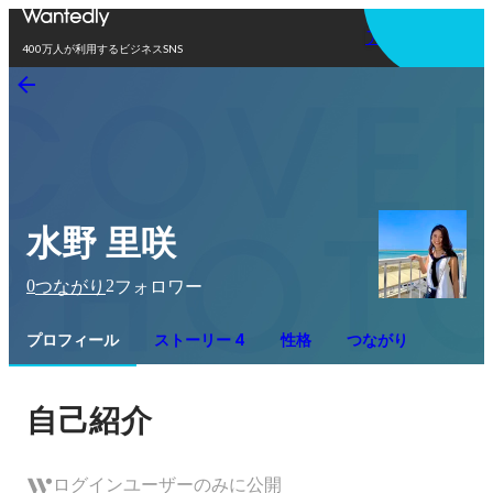
アプリを使う
400万人が利用するビジネスSNS
水野 里咲
0
2
つながり
フォロワー
プロフィール
ストーリー 4
性格
つながり
自己紹介
ログインユーザーのみに公開