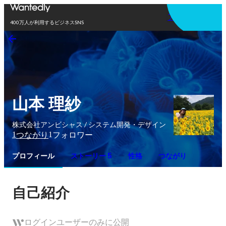
アプリを使う
400万人が利用するビジネスSNS
山本 理紗
株式会社アンビシャス / システム開発・デザイン
1
1
つながり
フォロワー
プロフィール
ストーリー 5
性格
つながり
自己紹介
ログインユーザーのみに公開