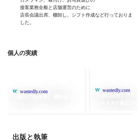
接客業務全般と店舗運営のために

店長会議出席、棚卸し、シフト作成など行っておりま
した。
個人の実績
wantedly.com
wantedly.com
【会社説明】アバウ
【最近の出来事】親睦会？！
シャス＃3 最近の
2023年4月
ス編
出版と執筆