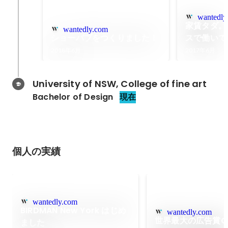
wantedly
家賃タダ。N
wantedly.com
ショーパブをつくりました！
スで働いて
2018年6月
2017年6月
University of NSW, College of fine art
Bachelor of Design
現在
個人の実績
wantedly.com
BIRDMAN New York はじめ
wantedly.com
世界最大の広告賞Ca
ました