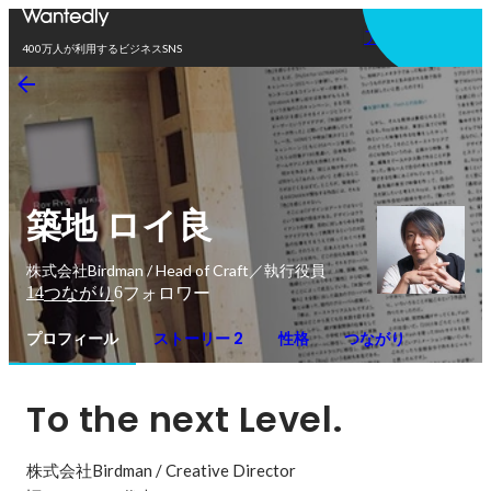
アプリを使う
400万人が利用するビジネスSNS
築地 ロイ良
株式会社Birdman / Head of Craft／執行役員
14
6
つながり
フォロワー
プロフィール
ストーリー 2
性格
つながり
To the next Level.
株式会社Birdman / Creative Director
