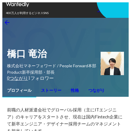
アプリを使う
400万人が利用するビジネスSNS
橋口 竜治
株式会社マネーフォワード / People Forward本部
Product新卒採用部・部長
0
1
つながり
フォロワー
プロフィール
ストーリー
性格
つながり
前職の人材派遣会社でグローバル採用（主にITエンジニ
ア）のキャリアをスタートさせ、現在は国内Fintech企業に
て新卒エンジニア・デザイナー採用チームのマネジメント
を担当しています。