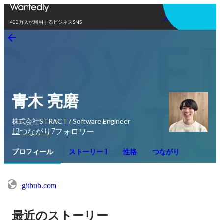
アプリを使う
400万人が利用するビジネスSNS
青木 亮磨
株式会社STRACT / Software Engineer
13
7
つながり
フォロワー
プロフィール
ストーリー 1
性格
つながり
github.com
最近のストーリー