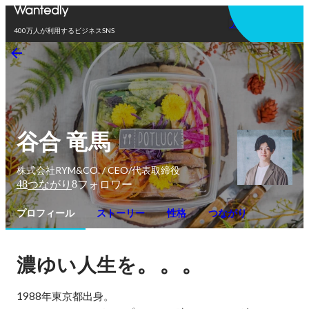
アプリを使う
400万人が利用するビジネスSNS
谷合 竜馬
株式会社RYM&CO. / CEO/代表取締役
48
8
つながり
フォロワー
プロフィール
ストーリー
性格
つながり
。。。
濃ゆい人生を
1988年東京都出身。
