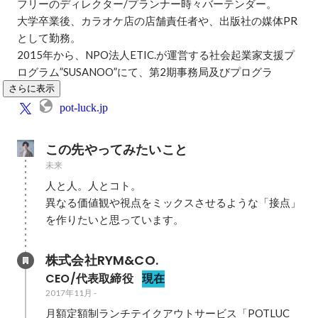
フリーのディレクター/プランナー時々バーテンダー。

大学卒業後、カラオケ店の店舗責任者や、出版社の媒体PR
として勤務。

2015年から、NPO法人ETIC.が運営する社会起業家支援プ
ログラム”SUSANOO”にて、第2期事務局及びプログラ
さらに表示
pot-luck.jp
この先やってみたいこと
未来
人と人。人とコト。

異なる価値観や視点をミックスさせるような「接点」
を作りたいと思っています。
株式会社RYM&CO.
CEO/代表取締役
現在
2017年11月
-
月額定額制ランチテイクアウトサービス「POTLUC