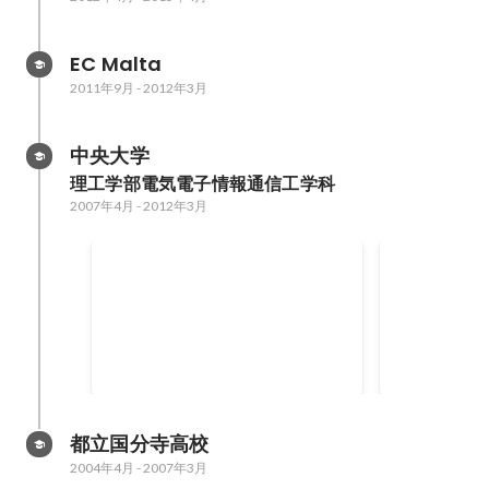
EC Malta
2011年9月
-
2012年3月
中央大学
理工学部電気電子情報通信工学科
2007年4月
-
2012年3月
#beORANGE
ぎゅっとぼ
都立国分寺高校
2004年4月
-
2007年3月