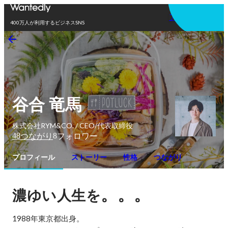
アプリを使う
400万人が利用するビジネスSNS
谷合 竜馬
株式会社RYM&CO. / CEO/代表取締役
48
8
つながり
フォロワー
プロフィール
ストーリー
性格
つながり
。。。
濃ゆい人生を
1988年東京都出身。
