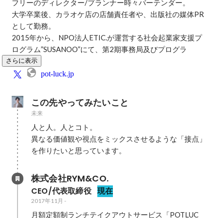
フリーのディレクター/プランナー時々バーテンダー。

大学卒業後、カラオケ店の店舗責任者や、出版社の媒体PR
として勤務。

2015年から、NPO法人ETIC.が運営する社会起業家支援プ
ログラム”SUSANOO”にて、第2期事務局及びプログラ
さらに表示
pot-luck.jp
この先やってみたいこと
未来
人と人。人とコト。

異なる価値観や視点をミックスさせるような「接点」
を作りたいと思っています。
株式会社RYM&CO.
CEO/代表取締役
現在
2017年11月
-
月額定額制ランチテイクアウトサービス「POTLUC