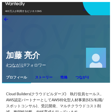
アプリを使う
400万人が利用するビジネスSNS
加藤 亮介
4
0
つながり
フォロワー
プロフィール
ストーリー
性格
つながり
Cloud Builders(クラウドビルダーズ)　執行役員セールス。

AWS認定パートナーとしてAWS特化型人材事業(SES/転職/
スポットコンサル)、受託開発、マルチクラウドコスト削
減、脆弱性診断、AWS育成を行っています。