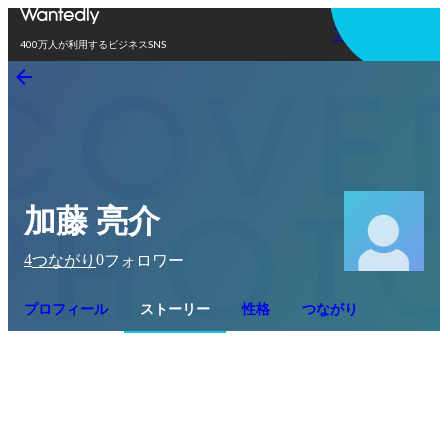
アプリを使う
400万人が利用するビジネスSNS
加藤 亮介
4
0
つながり
フォロワー
プロフィール
ストーリー
性格
つながり