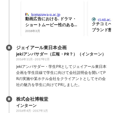
komazawa-u.ac.jp
動画広告における. ドラマ・
ci.nii.ac.j
クチコミへ
ショートムービー性のある物
ブランド態
語広告内の. 切なさ感情を生
2018年3月
起させる広告表現が与える影
響
ジェイアール東日本企画
jekiアンバサダー（広報・PR？）（インターン）
2016年11月
-
2017年2月
jekiアンバサダー・学生PRとしてジェイアール東日本
企画を学生目線で学生に向けて会社説明会を開いてP
Rの実施や某ホテル会社をクライアントとしてその会
社の魅力を学生に向けてPRしました。
株式会社博報堂
インターン
2016年4月
-
2017年1月