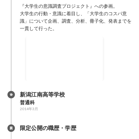
『大学生の意識調査プロジェクト』への参画。

大学生の行動・意識に着目し、「大学生のコスパ意
識」について企画、調査、分析、冊子化、発表までを
一貫して行った。
大学生意識調査プロジェクト
大学生の行動の裏にある意識の調
査・分析を実施。大学生自らで調
査テーマの企画・実査・分析・プ
レス発表を行い、世の中に新たな
コスパ意識「シン・コスパ」を提
唱。
新潟江南高等学校
普通科
2014年3月
限定公開の職歴・学歴