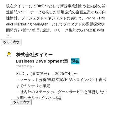
現在タイミーにてBizDevとして新規事業創出や社内外の関
連部門/パートナーと連携した新規施策の企画立案から方向
性検討、プロジェクトマネジメントの実行と、PMM（Pro
duct Marketing Manager）としてプロダクトの課題探索や
開発方針検討 / 整理 / 設計、リリース機能のGTM全般を担
当。
さらに表示
株式会社タイミー
Business Development室
現在
2023年12月
-
BizDev（事業開発）：2025年4月〜

・マーケット分析/戦略立案/ビジネスインパクト創出
までのシナリオ策定

・社内外のステークホルダーやサービスと連携した中
長期シナリオ/ビジネス検討
さらに表示