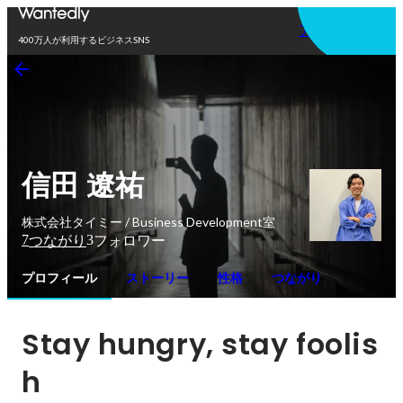
アプリを使う
400万人が利用するビジネスSNS
信田 遼祐
株式会社タイミー / Business Development室
7
3
つながり
フォロワー
プロフィール
ストーリー
性格
つながり
Stay hungry, stay foolis
h