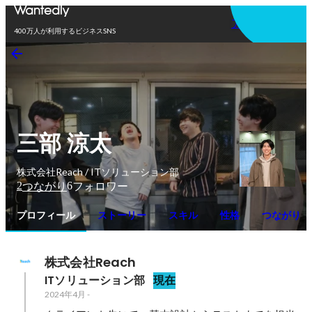
アプリを使う
400万人が利用するビジネスSNS
三部 涼太
株式会社Reach / ITソリューション部
2
6
つながり
フォロワー
プロフィール
ストーリー
スキル
性格
つながり
株式会社Reach
ITソリューション部
現在
2024年4月
-