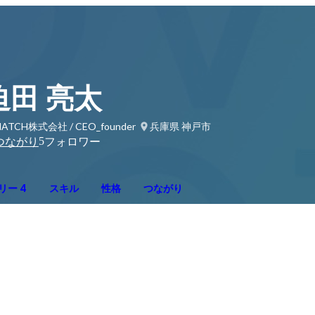
迫田 亮太
HATCH株式会社 / CEO_founder
兵庫県 神戸市
5
つながり
フォロワー
リー 4
スキル
性格
つながり