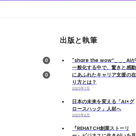
出版と執筆
"share the wow”___AIが
0
一般化する中で、驚きと感
にあふれたキャリア支援の
0
り方とは？
2025年7月
日本の未来を変える「AI×グ
ロースハック」人材へ
2025年6月
『REHATCH創業ストーリ
ー』ビジネスに生きがいを