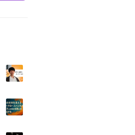
動
在
見