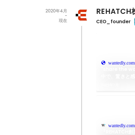
REHATC
2020年4月
-
現在
CEO_founder
wantedly.com
"share the
中で、驚きと
援の在り方と
2025年7月
wantedly.com
『REHATC