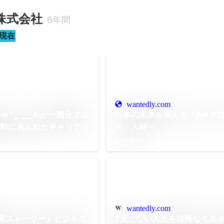
H株式会社
6年間
現在
wantedly.com
 wow”___AIが一般化する
日本の未来を変える「AI×グ
感動にあふれたキャリア支
ク」人材へ
は？
2025年6月
wantedly.com
H創業ストーリー』ビジネス
2度とない人生を後悔なく生