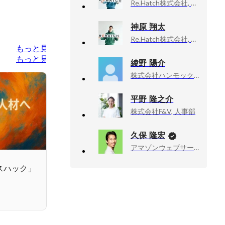
Re.Hatch株式会社, CCO（顧客最高責任者）
神原 翔太
Re.Hatch株式会社, セールスディベロップメント
もっと見る
もっと見る
綾野 陽介
株式会社ハンモック, 人材開発課
平野 隆之介
株式会社F&V, 人事部
久保 隆宏
アマゾンウェブサービスジャパン合同会社, Developer Relations Machine Learning
スハック」