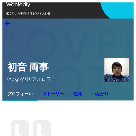
アプリを使う
400万人が利用するビジネスSNS
初音 両事
0
0
つながり
フォロワー
プロフィール
ストーリー
性格
つながり