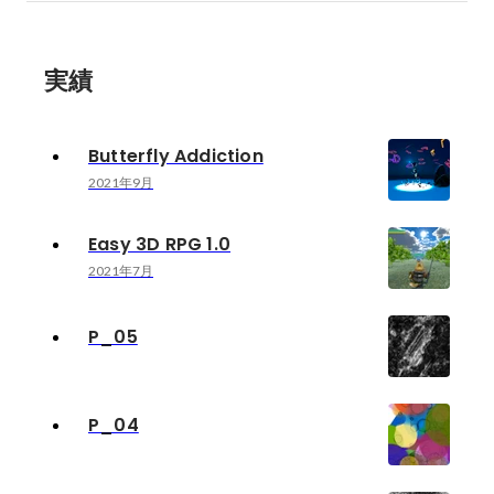
実績
Butterfly Addiction
2021年9月
Easy 3D RPG 1.0
2021年7月
P_05
P_04