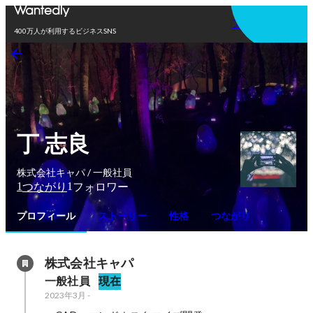
アプリを使う
400万人が利用するビジネスSNS
丁 志良
株式会社キャパ / 一般社員
1
1
つながり
フォロワー
プロフィール
ストーリー
性格
つながり
株式会社キャパ
一般社員
現在
2023年3月
-