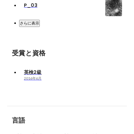
P_03
さらに表示
受賞と資格
英検2級
2016年6月
言語