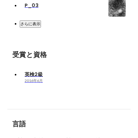
P_03
さらに表示
受賞と資格
英検2級
2016年6月
言語