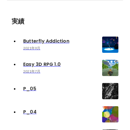
実績
Butterfly Addiction
2021年9月
Easy 3D RPG 1.0
2021年7月
P_05
P_04