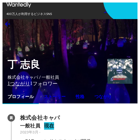
アプリを使う
400万人が利用するビジネスSNS
丁 志良
株式会社キャパ / 一般社員
1
1
つながり
フォロワー
プロフィール
ストーリー
性格
つながり
株式会社キャパ
一般社員
現在
2023年3月
-