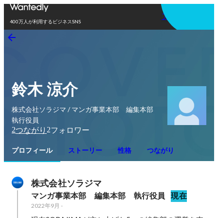
アプリを使う
400万人が利用するビジネスSNS
鈴木 涼介
株式会社ソラジマ / マンガ事業本部 編集本部
執行役員
2
2
つながり
フォロワー
プロフィール
ストーリー
性格
つながり
株式会社ソラジマ
マンガ事業本部　編集本部　執行役員
現在
2022年9月
-