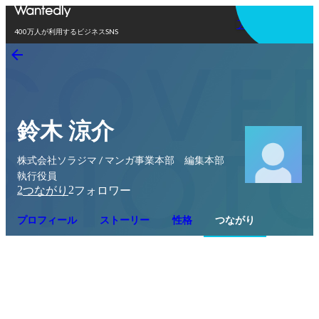
アプリを使う
400万人が利用するビジネスSNS
鈴木 涼介
株式会社ソラジマ / マンガ事業本部 編集本部
執行役員
2
2
つながり
フォロワー
プロフィール
ストーリー
性格
つながり