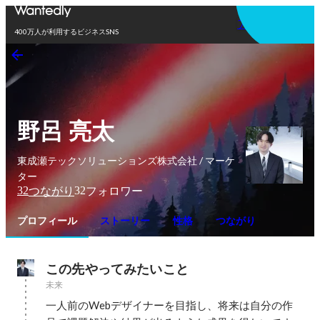
アプリを使う
400万人が利用するビジネスSNS
野呂 亮太
東成瀬テックソリューションズ株式会社 / マーケ
ター
32
32
つながり
フォロワー
プロフィール
ストーリー
性格
つながり
この先やってみたいこと
未来
一人前のWebデザイナーを目指し、将来は自分の作