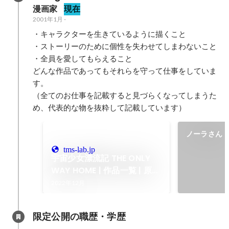
漫画家
現在
2001年1月
-
・キャラクターを生きているように描くこと

・ストーリーのために個性を失わせてしまわないこと

・全員を愛してもらえること

どんな作品であってもそれらを守って仕事をしていま
す。

（全てのお仕事を記載すると見づらくなってしまうた
め、代表的な物を抜粋して記載しています）
ノーラさん
tms-lab.jp
宇宙少女漂流記 THE ONLY
WAY HOME | 作品一覧 | 原作
工房 TMSLab（トムスラボ）
2022年12月
限定公開の職歴・学歴