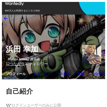
アプリを使う
400万人が利用するビジネスSNS
浜田 幸加
Manga Artist / 漫画家
52
27
つながり
フォロワー
プロフィール
ストーリー 1
スキル
性格
つながり
自己紹介
ログインユーザーのみに公開