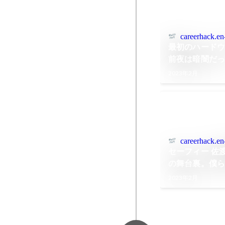
careerhack.en
最初のハードウ
前夜は暗闇だ
2023年2月
careerhack.en
セーフィー 佐
の舞台裏。僕
続けた
2023年2月