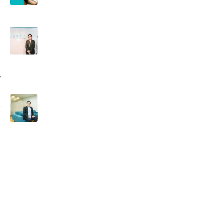
フ
プ
メ
像