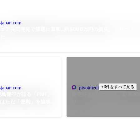
-japan.com
ェア共同開発で課題に直面…約6000万円の損失。「セーフィ
った
+3件をすべて見る
-japan.com
pivotmedia.co.jp
渡島隆平が語る「PMF」
商売好きのルーツは、起業家
らはただ「便利」を追求し
り
2022年1月