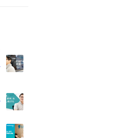
発
F
は
た
家