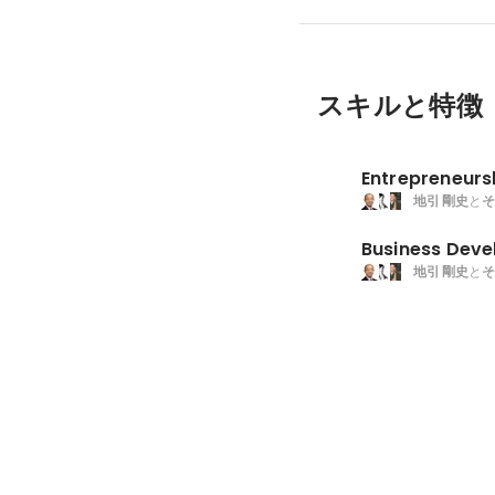
スキルと特徴
Entrepreneurs
地引 剛史
と
そ
Business Dev
地引 剛史
と
そ