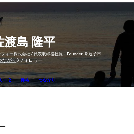
佐渡島 隆平
フィー株式会社 / 代表取締役社長 Founder
逗子市
3
つながり
フォロワー
リー 2
性格
つながり
ー