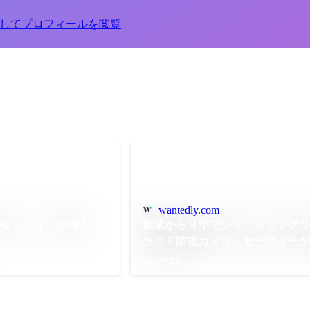
してプロフィールを閲覧
wantedly.com
のセーフィーが考え
創業から３年でシェアトップク
ラウド防犯カメラ・セーフィー
像✕AI」を用いた新しい意思決定
2019年5月
は。