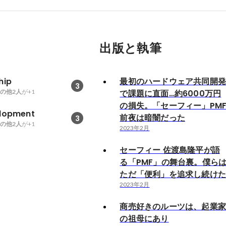
出版と執筆
hip
最初のハードウェア共同開
3
の他2人
が+1
で課題に直面…約6000万円
の損失。「セーフィー」PM
elopment
前夜は暗闇だった
3
の他2人
が+1
2023年2月
セーフィー 佐渡島隆平が語
る「PMF」の舞台裏。僕ら
ただ「便利」を追求し続け
2023年2月
商売好きのルーツは、起業
の祖母にあり