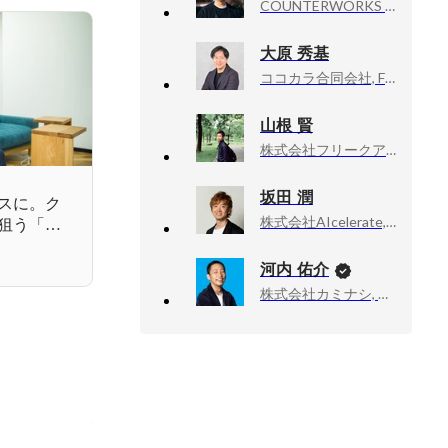
COUNTERWORKS inc, CEO
大原 秀基
ココカラ合同会社, Founder, CEO
山根 賢
株式会社フリークアウト・ホールディングス, 執行役員
坂田 潤
スに。ク
株式会社AIcelerate, 代表取締役
狙う「映
の形とは。
河内 佑介
株式会社カミナシ, 取締役COO