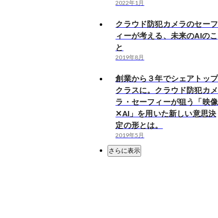
2022年1月
クラウド防犯カメラのセー
ィーが考える、未来のAIのこ
と
2019年8月
創業から３年でシェアトッ
クラスに。クラウド防犯カ
ラ・セーフィーが狙う「映
✕AI」を用いた新しい意思決
定の形とは。
2019年5月
さらに表示