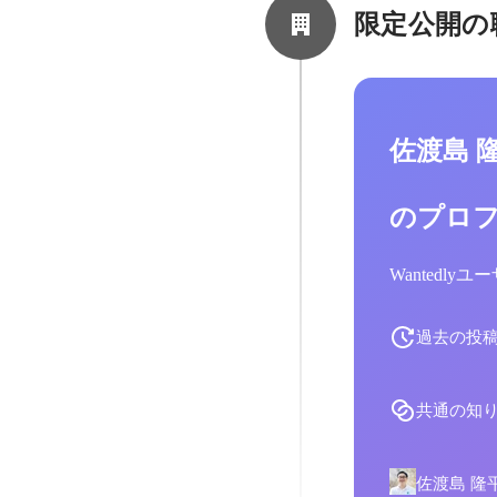
限定公開の
佐渡島 
のプロ
Wantedl
過去の投
共通の知
佐渡島 隆