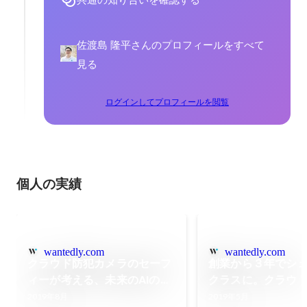
佐渡島 隆平さんのプロフィールをすべて
見る
ログインしてプロフィールを閲覧
個人の実績
wantedly.com
wantedly.com
クラウド防犯カメラのセーフ
創業から３年でシ
ィーが考える、未来のAIのこ
クラスに。クラウ
と
ラ・セーフィーが
2019年8月
2019年5月