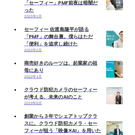
「セーフィー」PMF前夜は暗闇だ
った
2023年2月
セーフィー 佐渡島隆平が語る
「PMF」の舞台裏。僕らはただ
「便利」を追求し続けた
2023年2月
商売好きのルーツは、起業家の祖
母にあり
2022年1月
クラウド防犯カメラのセーフィー
が考える、未来のAIのこと
2019年8月
創業から３年でシェアトップクラ
スに。クラウド防犯カメラ・セー
フィーが狙う「映像✕AI」を用いた