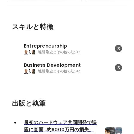
✕AI」を用いた新
定の形とは。
スキルと特徴
Entrepreneurship
3
地引 剛史
と
その他2人
が+1
Business Development
3
地引 剛史
と
その他2人
が+1
出版と執筆
最初のハードウェア共同開発で課
題に直面…約6000万円の損失。