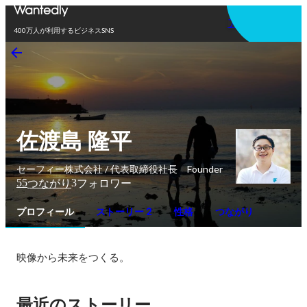
アプリを使う
400万人が利用するビジネスSNS
佐渡島 隆平
セーフィー株式会社 / 代表取締役社長 Founder
55
3
つながり
フォロワー
プロフィール
ストーリー 2
性格
つながり
映像から未来をつくる。
最近のストーリー