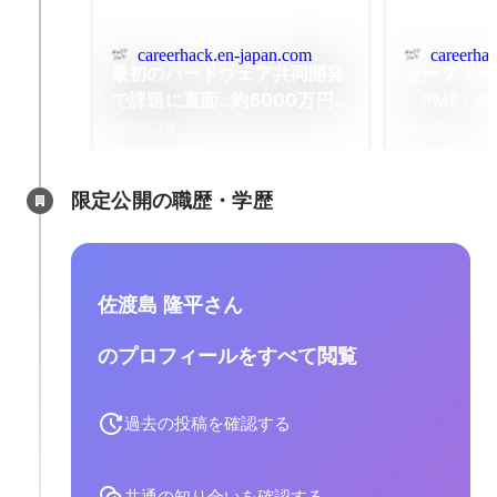
careerhack.en-japan.com
careerha
最初のハードウェア共同開発
セーフィー
で課題に直面…約6000万円
「PMF」
の損失。「セーフィー」PMF
だ「便利」
2023年2月
2023年2月
前夜は暗闇だった
限定公開の職歴・学歴
佐渡島 隆平さん
のプロフィールをすべて閲覧
過去の投稿を確認する
共通の知り合いを確認する