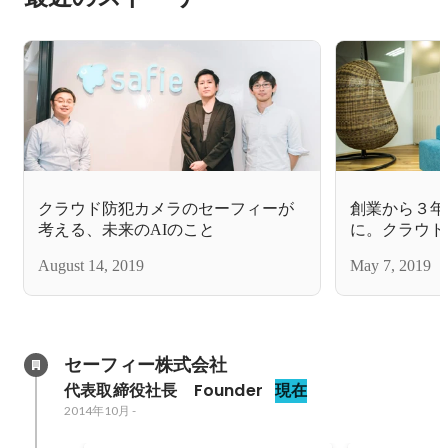
クラウド防犯カメラのセーフィーが
創業から３年
考える、未来のAIのこと
に。クラウド
ーが狙う「映
August 14, 2019
May 7, 2019
い意思決定の
セーフィー株式会社
代表取締役社長　Founder
現在
2014年10月
-