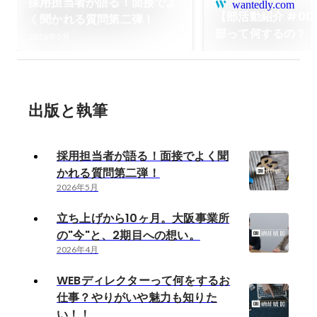
採用担当者が語る！面接でよ
wantedly.com
【部活動紹介 #00
く聞かれる質問第二弾！
部って何するの？
2026年5月
出版と執筆
採用担当者が語る！面接でよく聞
かれる質問第二弾！
2026年5月
立ち上げから10ヶ月。大阪事業所
の"今"と、2期目への想い。
2026年4月
WEBディレクターって何をするお
仕事？やりがいや魅力も知りた
い！！