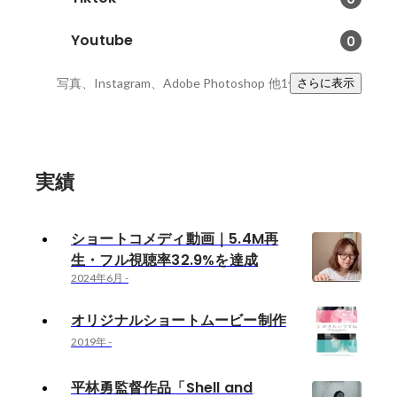
Youtube
0
写真、Instagram、Adobe Photoshop
他1件
さらに表示
実績
ショートコメディ動画｜5.4M再
生・フル視聴率32.9%を達成
2024年6月
-
オリジナルショートムービー制作
2019年
-
平林勇監督作品「Shell and