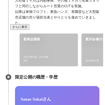
入社後１ヶ月は内勤事務、その後１ヶ月で先輩スタッ
フと同行しながらルート営業のOJTを実施。

以降は単独でロフト、東急ハンズ、有隣堂など大型販
売店舗の売り場担当者とやりとりを進めていきまし
た。
さらに表示
新商品開発
展示会場の
を担当
2013年8月
-
2014年
8月
2013年5月
限定公開の職歴・学歴
Sanae Sakaiさん