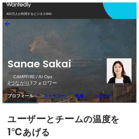
アプリを使う
400万人が利用するビジネスSNS
Sanae Sakai
CAMPFIRE / AI Ops
4
3
つながり
フォロワー
プロフィール
ストーリー
性格
つながり
ー
ー
ー
ユ
ザ
とチ
ムの温度を
1℃
あげる