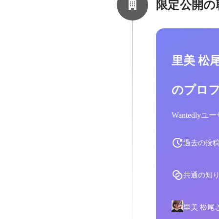
限定公開の
里美 松
のプロ
Wantedl
過去の投
共通の知
里美 松尾