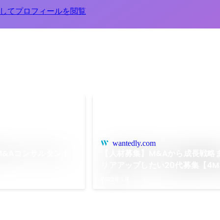
してプロフィールを閲覧
wantedly.com
M&Aコンサルタント
【人材募集】M&Aから成長戦略
リアアップしたい20代募集【4
社】
2022年5月