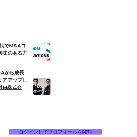
代でM&Aコ
興味のある方
&Aから成長
リアアップし
4M株式会
ログインしてプロフィールを閲覧