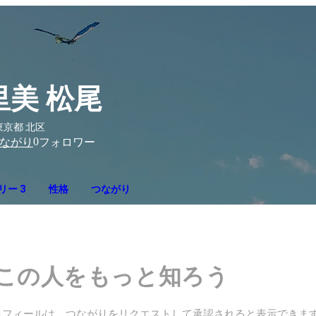
里美 松尾
東京都 北区
0
ながり
フォロワー
リー 3
性格
つながり
この人をもっと知ろう
ロフィールは、つながりをリクエストして承認されると表示できま