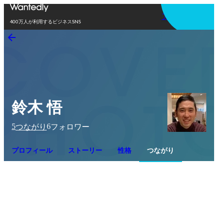
アプリを使う
400万人が利用するビジネスSNS
鈴木 悟
5
6
つながり
フォロワー
プロフィール
ストーリー
性格
つながり