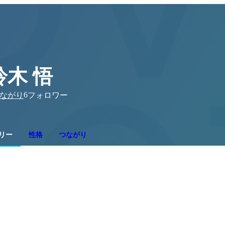
鈴木 悟
6
ながり
フォロワー
リー
性格
つながり