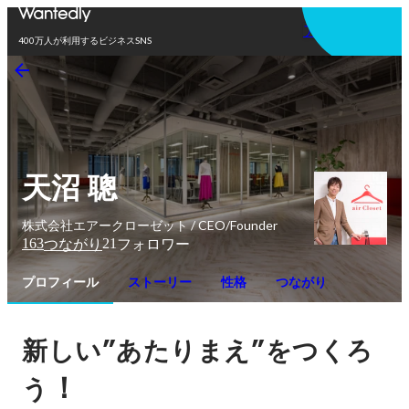
アプリを使う
400万人が利用するビジネスSNS
天沼 聰
株式会社エアークローゼット / CEO/Founder
163
21
つながり
フォロワー
プロフィール
ストーリー
性格
つながり
”
”
新しい
あたりまえ
をつくろ
！
う