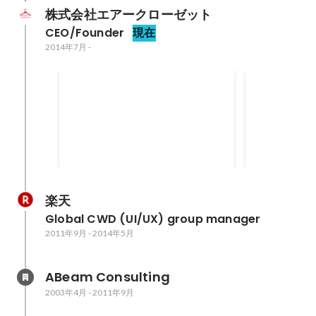
株式会社エアークローゼット
CEO/Founder
現在
2014年7月
-
一般社団法人日本サブスクリ
一般社団法
プションビジネス振興会 理
スタイリン
日本にファッ
2019年1月
-
2020年12月
事
ソナルスタイ
るために設立
2018年12月
-
2
ルスタイリン
行っています
楽天
Global CWD (UI/UX) group manager
2011年9月
-
2014年5月
ABeam Consulting
2003年4月
-
2011年9月