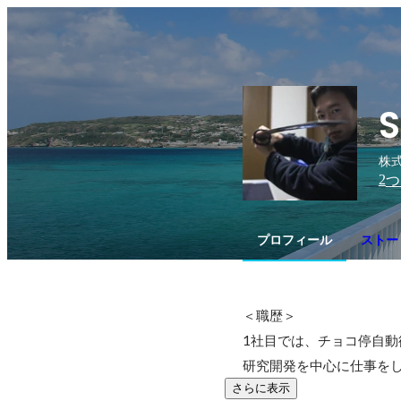
S
株式
2
つ
プロフィール
ストー
＜職歴＞

1社目では、チョコ停自
研究開発を中心に仕事を
さらに表示