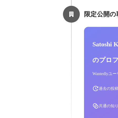
限定公開の
Satoshi
のプロ
Wantedl
過去の投
共通の知