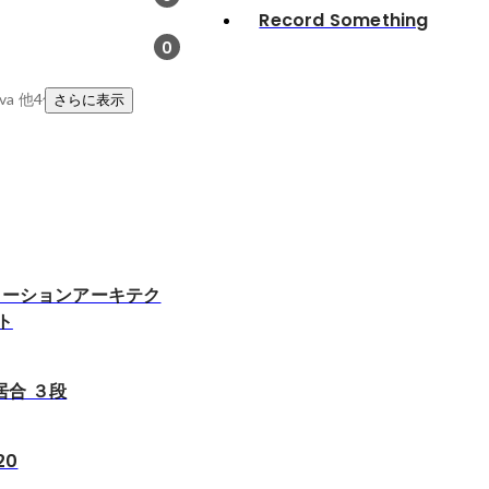
Record Something
0
va
他4件
さらに表示
ューションアーキテク
ト
居合 ３段
20