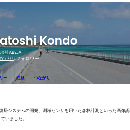
atoshi Kondo
会社ABEJA
1
ながり
フォロワー
リー
性格
つながり
動復帰システムの開発、測域センサを用いた森林計測といった画像認
していました。