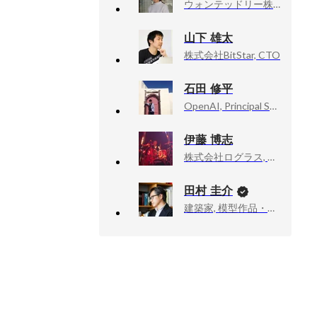
ウォンテッドリー株式会社, Founder, CEO
山下 雄太
株式会社BitStar, CTO
石田 修平
OpenAI, Principal Solutions Architect
伊藤 博志
株式会社ログラス, 執行役員CTO
田村 圭介
建築家, 模型作品・執筆活動