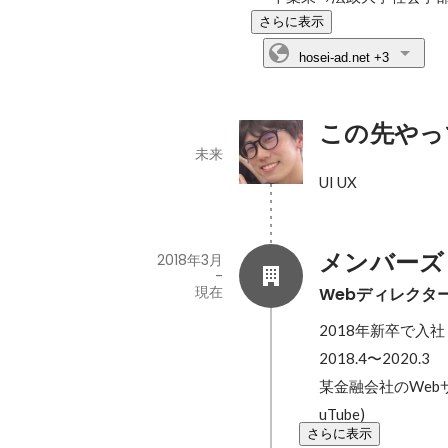
さらに表示
hosei-ad.net
+3
この先やっ
未来
UI UX
メンバーズ
2018年3月
-
現在
Webディレクタ
2018年新卒で入社

2018.4〜2020.3

某金融会社のWebサイ
uTube)
さらに表示