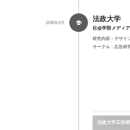
法政大学
2018年3月
社会学部メディ
研究内容：デザイン思
サークル：広告研
学生広告展ーT
ー
法政大学広告研