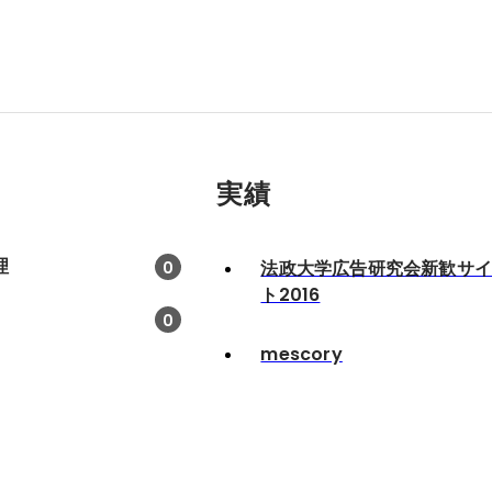
実績
理
法政大学広告研究会新歓サ
0
ト2016
0
mescory