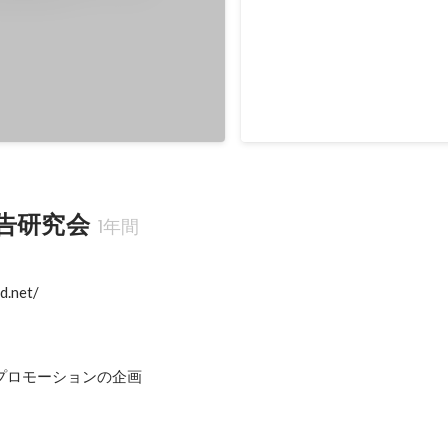
LEAP MotionとProcessi
音と自然音をリミックスさせ
Processingでは限界があるの
openFrameworksに移行中で
告研究会
1年間
.net/

プロモーションの企画