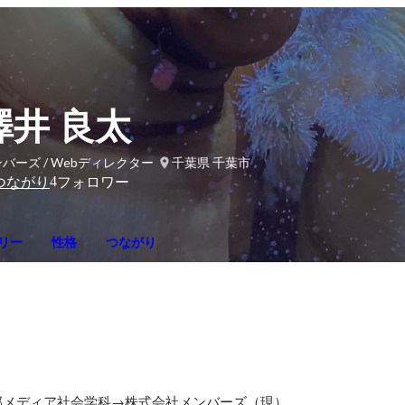
澤井 良太
バーズ / Webディレクター
千葉県 千葉市
4
つながり
フォロワー
リー
性格
つながり
部メディア社会学科→株式会社メンバーズ（現）