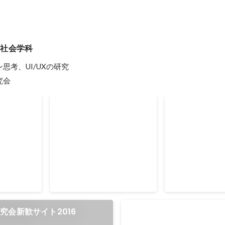
ア社会学科
考、UI/UXの研究

究会
P部門賞
学生広告展ークライアン
勝手にCroo
ト賞（日本電波塔株式会
社）ー
究会新歓サイト2016
mescory