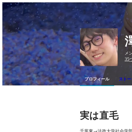
メン
35
プロフィール
ストー
実は直毛
千葉東→法政大学社会学