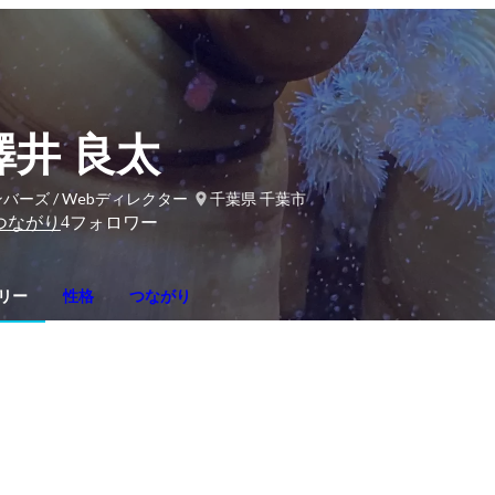
澤井 良太
バーズ / Webディレクター
千葉県 千葉市
4
つながり
フォロワー
リー
性格
つながり