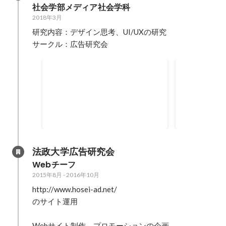
社会学部メディア社会学科
2018年3月
研究内容：デザイン思考、UI/UXの研究

サークル：広告研究会
学生広告展ーTP部門賞ー
学生広告展
本電波塔株
法政大学広告研究会
Webチーフ
2015年8月
-
2016年10月
http://www.hosei-ad.net/

のサイト運用

Webサイト制作、プロモーションの企画