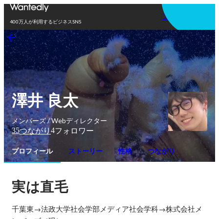
アプリを使う
400万人が利用するビジネスSNS
澤井 良太
メンバーズ / Webディレクター
35
4
つながり
フォロワー
プロフィール
ストーリー
性格
つながり
実は直毛
千葉東→法政大学社会学部メディア社会学科→株式会社メ