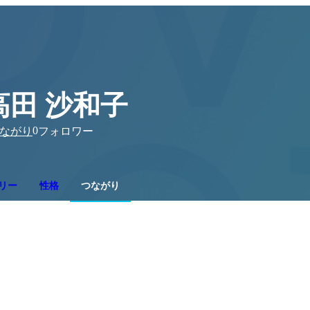
高田 沙和子
0
ながり
フォロワー
リー
性格
つながり