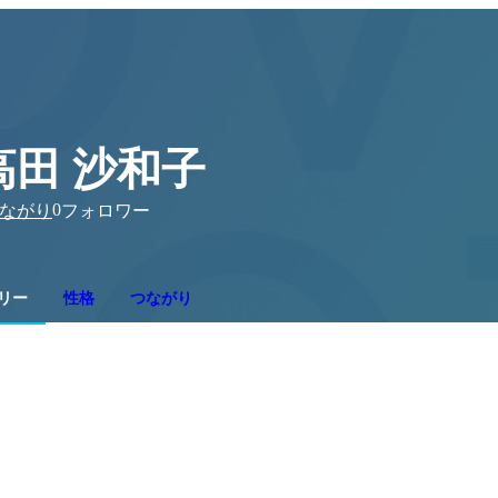
高田 沙和子
0
ながり
フォロワー
リー
性格
つながり