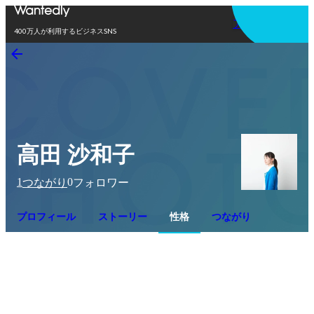
アプリを使う
400万人が利用するビジネスSNS
高田 沙和子
1
0
つながり
フォロワー
プロフィール
ストーリー
性格
つながり