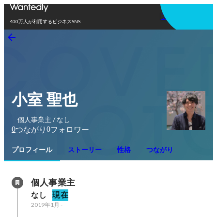
アプリを使う
400万人が利用するビジネスSNS
小室 聖也
個人事業主 / なし
0
0
つながり
フォロワー
プロフィール
ストーリー
性格
つながり
個人事業主
なし
現在
2019年1月
-