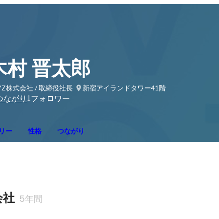
木村 晋太郎
YZ株式会社 / 取締役社長
新宿アイランドタワー41階
1
つながり
フォロワー
リー
性格
つながり
会社
5年間