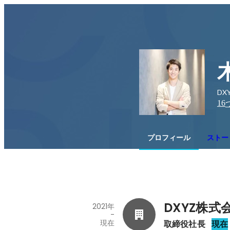
DX
16
プロフィール
ストー
DXYZ株式
2021年
-
現在
取締役社長
現在