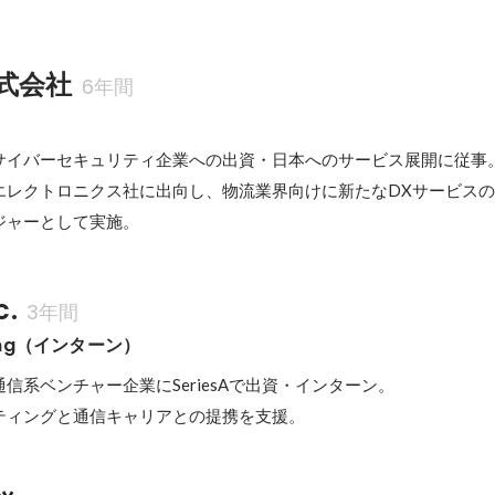
式会社
6年間
サイバーセキュリティ企業への出資・日本へのサービス展開に従事。
エレクトロニクス社に出向し、物流業界向けに新たなDXサービス
c.
3年間
ting（インターン）
信系ベンチャー企業にSeriesAで出資・インターン。

ティングと通信キャリアとの提携を支援。