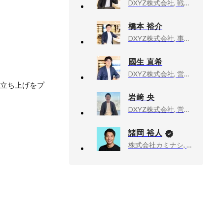
DXYZ株式会社, 戦略企画室長
橋本 裕介
DXYZ株式会社, 事業開発部長 兼 経営企画部長
國生 直希


DXYZ株式会社, 営業部 部長
の立ち上げをプ
岩﨑 央
DXYZ株式会社, 営業部アカウントマネージャー
諸岡 裕人
株式会社カミナシ, 代表取締役