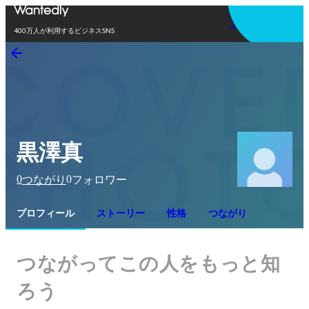
アプリを使う
400万人が利用するビジネスSNS
黒澤真
0
0
つながり
フォロワー
プロフィール
ストーリー
性格
つながり
つながってこの人をもっと知
ろう