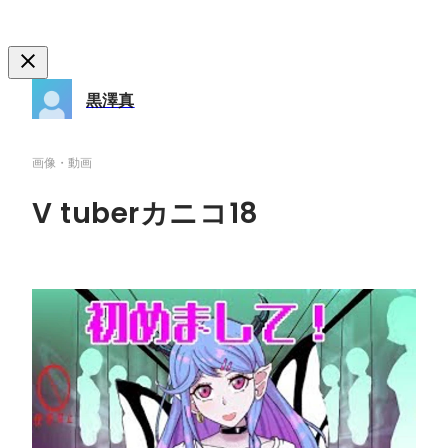
黒澤真
画像・動画
V tuberカニコ18