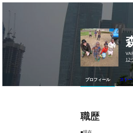
VA
12
プロフィール
ストー
職歴
■現在
