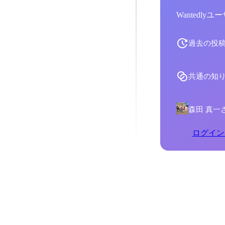
Wantedl
過去の投
共通の知
森田 真一
ログイン