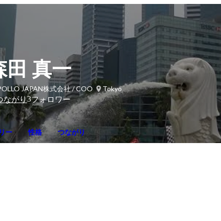
森田 真一
POLLO JAPAN株式会社 / COO
Tokyo
3
つながり
フォロワー
リー
性格
つながり