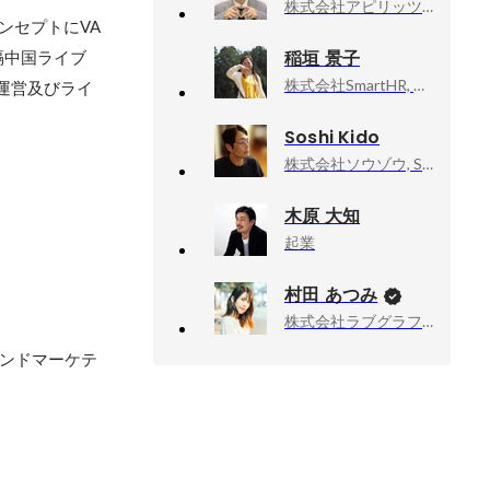
株式会社アピリッツ, VPoD/ヒューマンセンタードデザイン学部部長
ンセプトにVA
稲垣 景子
遠隔中国ライブ
株式会社SmartHR, Product Manager
運営及びライ
Soshi Kido
株式会社ソウゾウ, Software Engineer
木原 大知
起業
村田 あつみ
株式会社ラブグラフ, Co-founder & CCO
ウンドマーケテ