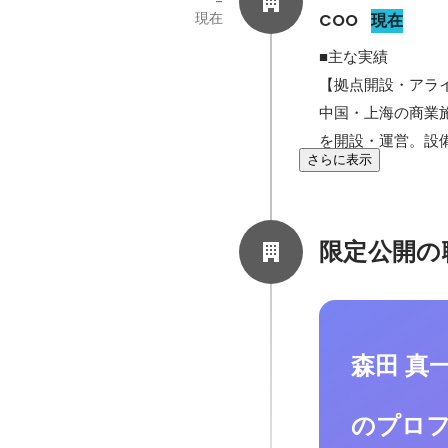
-
現在
COO
現在
■主な実績

【拠点開設・アライ
中国・上海の商業施
を開設・運営。設
さらに表示
限定公開の
森田 真
のプロ