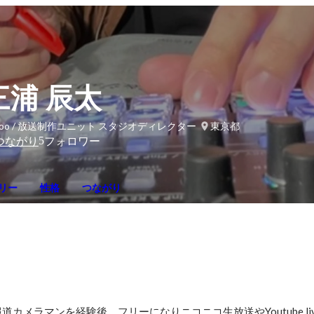
三浦 辰太
hoo / 放送制作ユニット スタジオディレクター
東京都
5
つながり
フォロワー
リー
性格
つながり
カメラマンを経験後、フリーになりニコニコ生放送やYoutube li