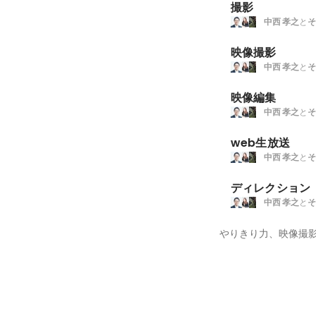
撮影
中西 孝之
と
そ
映像撮影
中西 孝之
と
そ
映像編集
中西 孝之
と
そ
web生放送
中西 孝之
と
そ
ディレクション
中西 孝之
と
そ
やりきり力、映像撮