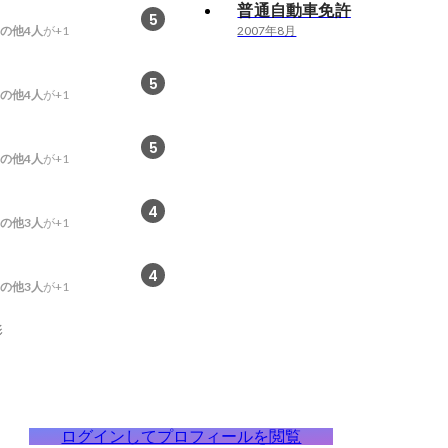
普通自動車免許
5
の他4人
が+1
2007年8月
5
の他4人
が+1
5
の他4人
が+1
4
の他3人
が+1
4
の他3人
が+1
影
ログインしてプロフィールを閲覧