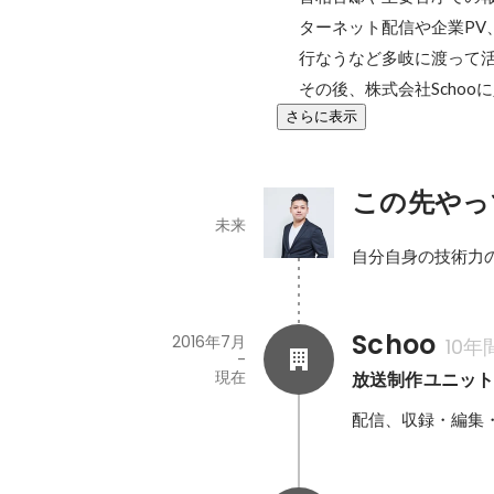
ターネット配信や企業PV
行なうなど多岐に渡って活
その後、株式会社Schoo
さらに表示
この先やっ
未来
自分自身の技術力
Schoo
2016年7月
10年
-
現在
放送制作ユニット
配信、収録・編集