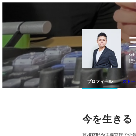
Sc
15
プロフィール
ストー
今を生きる
首相官邸や主要官庁での報道