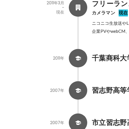
フリーラン
2011年3月
-
現在
カメラマン
現在
ニコニコ生放送やLI
企業PVやwebC
千葉商科大
2011年
習志野高等
2007年
市立習志野
2007年