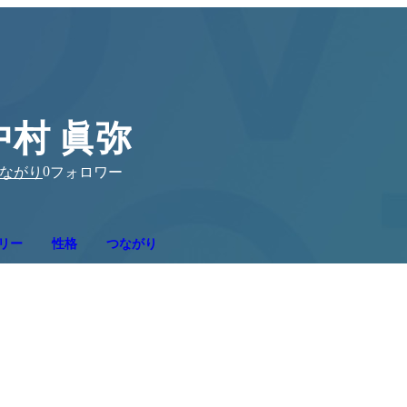
中村 眞弥
0
ながり
フォロワー
リー
性格
つながり