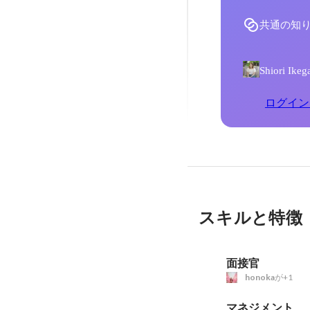
共通の知
Shiori
ログイン
スキルと特徴
面接官
honoka
が+1
マネジメント