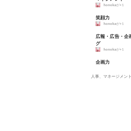
honoka
が+1
笑顔力
honoka
が+1
広報・広告・企
グ
honoka
が+1
企画力