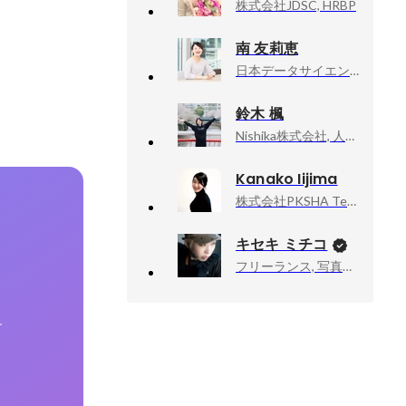
株式会社JDSC, HRBP
南 友莉恵
日本データサイエンス研究所, マネジャー
鈴木 楓
Nishika株式会社, 人事総務
Kanako Iijima
株式会社PKSHA Technology, 経営企画室・広報
キセキ ミチコ
フリーランス, 写真家、ドキュメンタリーカメラマン
す