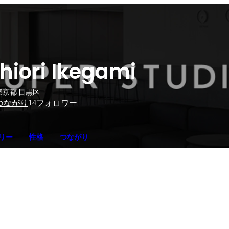
hiori Ikegami
東京都 目黒区
14
つながり
フォロワー
リー
性格
つながり