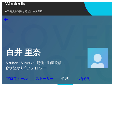
アプリを使う
400万人が利用するビジネスSNS
白井 里奈
Vtuber・Vliver / 生配信・動画投稿
0
0
つながり
フォロワー
プロフィール
ストーリー
性格
つながり