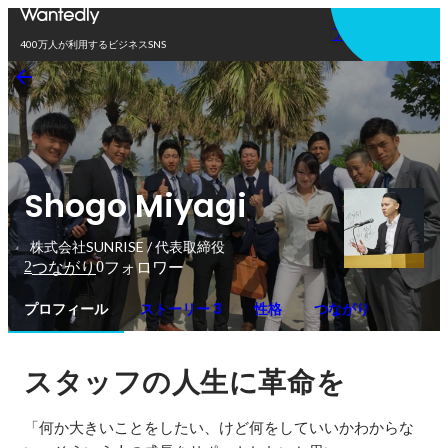
アプリを使う
400万人が利用するビジネスSNS
Shogo Miyagi
株式会社SUNRISE / 代表取締役
2
0
つながり
フォロワー
プロフィール
ストーリー 3
性格
つながり
スタッフの人生に革命を
「何か大きいことをしたい、けど何をしていいかわからな