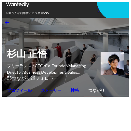
アプリを使う
400万人が利用するビジネスSNS
杉山 正悟
フリーランス / CEO/Co-Founder/Managing
Director/Business Development/Sales
55
26
つながり
フォロワー
Advisor/Consultant/GUEST LECTURER(客員講
師)
プロフィール
ストーリー
性格
つながり